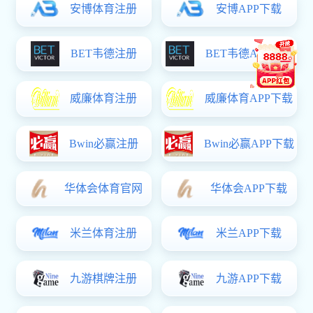
电话：
86-531-86182228
FAX：
86-531-86180954
地址：
山东省济南市文化东路88号
学生海外交
关于我们
因公派出
流
外籍专家