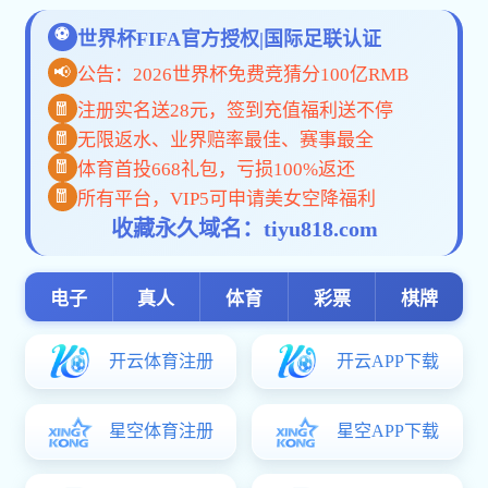
777水果游戏机手机版,777水果游戏机
手机版app下载:关于提交因公出国
（境）申请材料的说明
2016年06月27日 15:58
校内各单位：
因因公出国（境）手续复杂，需要
周期较长，为保证各学院所提交团组能够顺
利办理，请各学院出国（境）教师提前
提交所需材料至我处。2016年9月15日
之前出访团组请于2016年7月7日前提交出访相关
材料。