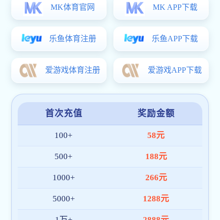
电话：
86-531-86182228
FAX：
86-531-86180954
地址：
山东省济南市文化东路88号
学生海外交
关于我们
因公派出
流
外籍专家
国际会议
孔子学院
下载中心
留学山师