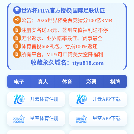
777水果游戏机手机版,777水果游戏机
手机版app下载: 资料下载
777水果游戏机手机版,777水果游
戏机手机版app下载:办理外国专家
来华邀请函指南
2017-11-24